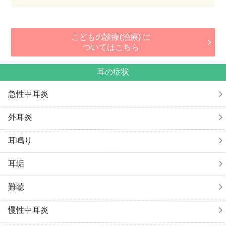
こどもの診療(治療) に
ついてはこちら
耳の症状
急性中耳炎
外耳炎
耳鳴り
耳垢
難聴
慢性中耳炎