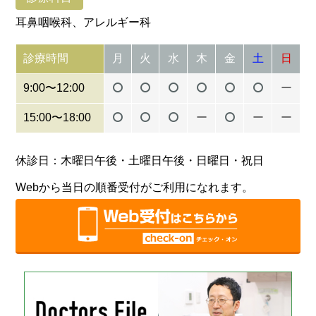
耳鼻咽喉科、アレルギー科
診療時間
月
火
水
木
金
土
日
9:00〜12:00
ー
15:00〜18:00
ー
ー
ー
休診日：木曜日午後・土曜日午後・日曜日・祝日
Webから当日の順番受付がご利用になれます。